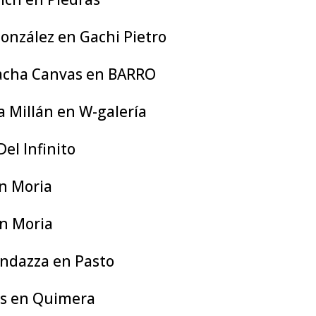
onzález en Gachi Pietro
acha Canvas en BARRO
 Millán en W-galería
Del Infinito
en Moria
n Moria
ndazza en Pasto
s en Quimera